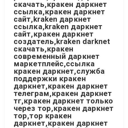
скачать,кракен даркнет
ссылка,кракен даркнет
сайт,kraken даркнет
ссылка,kraken даркнет
сайт,кракен даркнет
создатель,kraken darknet
скачать,кракен
современный даркнет
маркетплейс,ссылка
кракен даркнет,служба
поддержки кракен
даркнет,кракен даркнет
телеграм,кракен даркнет
тг,кракен даркнет только
через тор,кракен даркнет
тор,тор кракен
даркнет,кракен даркнет