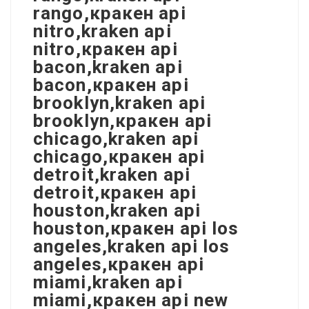
rango,кракен api
nitro,kraken api
nitro,кракен api
bacon,kraken api
bacon,кракен api
brooklyn,kraken api
brooklyn,кракен api
chicago,kraken api
chicago,кракен api
detroit,kraken api
detroit,кракен api
houston,kraken api
houston,кракен api los
angeles,kraken api los
angeles,кракен api
miami,kraken api
miami,кракен api new