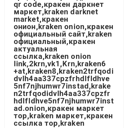
qr code,кракен даркнет
маркет,kraken darknet
market,кракен
онион,kraken onion,кракен
официальный сайт,kraken
официальный,кракен
актуальная
ссылка,kraken onion
link,2krn,vk1,Krn,kraken6
+at,kraken8,kraken2trfqodi
dvlh4aa337cpzfrhdlfldhve
5nf7njhumwr7instad,krake
n2trfqodidvlh4aa337cpzfr
hdlfldhve5nf7njhumwr7inst
ad.onion,кракен маркет
тор,kraken маркет,кракен
ссылка тор,kraken