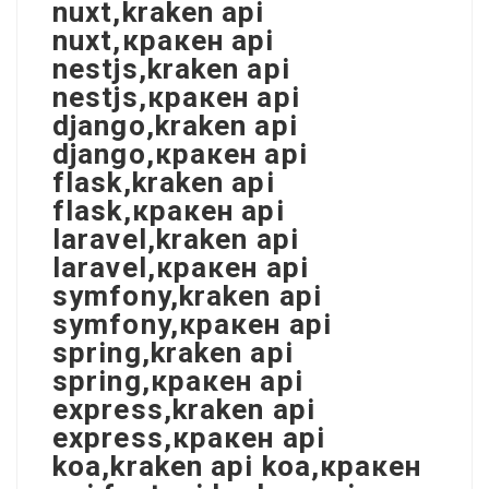
nuxt,kraken api
nuxt,кракен api
nestjs,kraken api
nestjs,кракен api
django,kraken api
django,кракен api
flask,kraken api
flask,кракен api
laravel,kraken api
laravel,кракен api
symfony,kraken api
symfony,кракен api
spring,kraken api
spring,кракен api
express,kraken api
express,кракен api
koa,kraken api koa,кракен