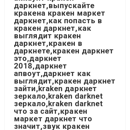
даркнет,выпускайте
кракена кракен маркет
даркнет,как попасть в
кракен даркнет,как
выглядит кракен
даркнет,кракен в
даркнете,кракен даркнет
это,даркнет
2018,даркнет
апвоут,даркнет как
выглядит,кракен даркнет
зайти,kraken даркнет
зеркало,kraken darknet
зеркало,kraken darknet
что за сайт,кракен
маркет даркнет что
значит,звук кракен