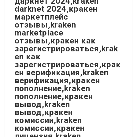
даркнет 2024,kraken
darknet 2024,кракен
маркетплейс
отзывы,kraken
marketplace
отзывы,кракен как
зарегистрироваться,krak
en как
зарегистрироваться,крак
ен верификация,kraken
верификация,кракен
пополнение,kraken
пополнение,кракен
вывод,kraken
вывод,кракен
комиссии,kraken
комиссии,кракен
лицензия,kraken