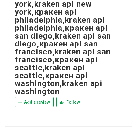
york,kraken api new
york,кракен api
philadelphia,kraken api
philadelphia,кракен api
san diego,kraken api san
diego,кракен api san
francisco,kraken api san
francisco,кракен api
seattle,kraken api
seattle,кракен api
washington,kraken api
washington
Add a review
Follow