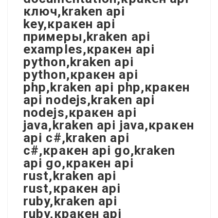
ключ,kraken api
key,кракен api
примеры,kraken api
examples,кракен api
python,kraken api
python,кракен api
php,kraken api php,кракен
api nodejs,kraken api
nodejs,кракен api
java,kraken api java,кракен
api c#,kraken api
c#,кракен api go,kraken
api go,кракен api
rust,kraken api
rust,кракен api
ruby,kraken api
ruby,кракен api