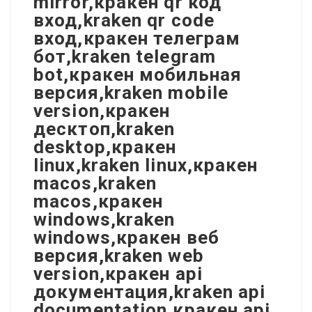
mirror,кракен qr код
вход,kraken qr code
вход,кракен телеграм
бот,kraken telegram
bot,кракен мобильная
версия,kraken mobile
version,кракен
десктоп,kraken
desktop,кракен
linux,kraken linux,кракен
macos,kraken
macos,кракен
windows,kraken
windows,кракен веб
версия,kraken web
version,кракен api
документация,kraken api
documentation,кракен api