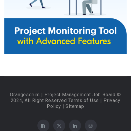
Orangescrum
| Project Management Job Board ©
2024, All Right Reserved
Terms of Use
|
Privacy
Policy
|
Sitemap