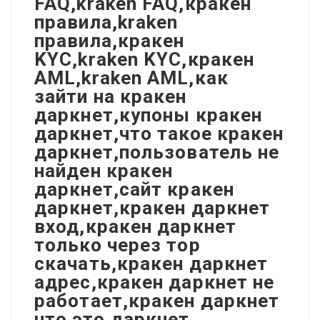
FAQ,kraken FAQ,кракен
правила,kraken
правила,кракен
KYC,kraken KYC,кракен
AML,kraken AML,как
зайти на кракен
даркнет,купоны кракен
даркнет,что такое кракен
даркнет,пользователь не
найден кракен
даркнет,сайт кракен
даркнет,кракен даркнет
вход,кракен даркнет
только через тор
скачать,кракен даркнет
адрес,кракен даркнет не
работает,кракен даркнет
что это,даркнет