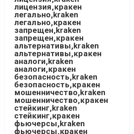
лицензия,кракен
легально,kraken
легально,кракен
запрещен,kraken
запрещен,кракен
альтернативы,kraken
альтернативы,кракен
аналоги,kraken
аналоги,кракен
безопасность,kraken
безопасность,кракен
мошенничество,kraken
мошенничество,кракен
стейкинг,kraken
стейкинг,кракен
фьючерсы,kraken
фьючерсы,кракен