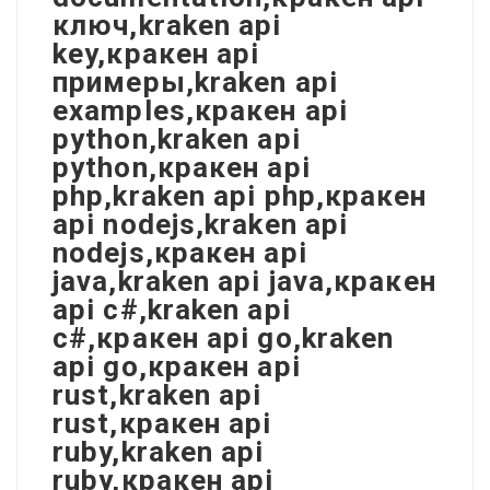
ключ,kraken api
key,кракен api
примеры,kraken api
examples,кракен api
python,kraken api
python,кракен api
php,kraken api php,кракен
api nodejs,kraken api
nodejs,кракен api
java,kraken api java,кракен
api c#,kraken api
c#,кракен api go,kraken
api go,кракен api
rust,kraken api
rust,кракен api
ruby,kraken api
ruby,кракен api