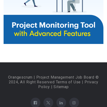
Orangescrum
| Project Management Job Board ©
2024, All Right Reserved
Terms of Use
|
Privacy
Policy
|
Sitemap