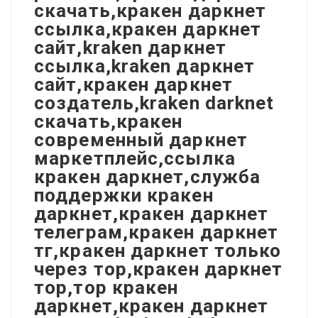
скачать,кракен даркнет
ссылка,кракен даркнет
сайт,kraken даркнет
ссылка,kraken даркнет
сайт,кракен даркнет
создатель,kraken darknet
скачать,кракен
современный даркнет
маркетплейс,ссылка
кракен даркнет,служба
поддержки кракен
даркнет,кракен даркнет
телеграм,кракен даркнет
тг,кракен даркнет только
через тор,кракен даркнет
тор,тор кракен
даркнет,кракен даркнет