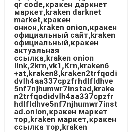
qr code,кракен даркнет
маркет,kraken darknet
market,кракен
онион,kraken onion,кракен
официальный сайт,kraken
официальный,кракен
актуальная
ссылка,kraken onion
link,2krn,vk1,Krn,kraken6
+at,kraken8,kraken2trfqodi
dvlh4aa337cpzfrhdlfldhve
5nf7njhumwr7instad,krake
n2trfqodidvlh4aa337cpzfr
hdlfldhve5nf7njhumwr7inst
ad.onion,кракен маркет
тор,kraken маркет,кракен
ссылка тор,kraken