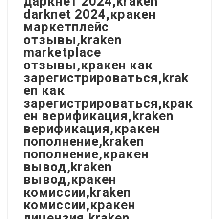
даркнет 2024,kraken
darknet 2024,кракен
маркетплейс
отзывы,kraken
marketplace
отзывы,кракен как
зарегистрироваться,krak
en как
зарегистрироваться,крак
ен верификация,kraken
верификация,кракен
пополнение,kraken
пополнение,кракен
вывод,kraken
вывод,кракен
комиссии,kraken
комиссии,кракен
лицензия,kraken