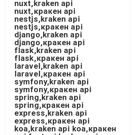
nuxt,kraken api
nuxt,кракен api
nestjs,kraken api
nestjs,кракен api
django,kraken api
django,кракен api
flask,kraken api
flask,кракен api
laravel,kraken api
laravel,кракен api
symfony,kraken api
symfony,кракен api
spring,kraken api
spring,кракен api
express,kraken api
express,кракен api
koa,kraken api koa,кракен