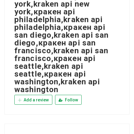
york,kraken api new
york,кракен api
philadelphia,kraken api
philadelphia,кракен api
san diego,kraken api san
diego,кракен api san
francisco,kraken api san
francisco,кракен api
seattle,kraken api
seattle,кракен api
washington,kraken api
washington
Add a review
Follow