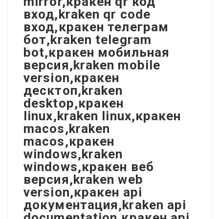
mirror,кракен qr код
вход,kraken qr code
вход,кракен телеграм
бот,kraken telegram
bot,кракен мобильная
версия,kraken mobile
version,кракен
десктоп,kraken
desktop,кракен
linux,kraken linux,кракен
macos,kraken
macos,кракен
windows,kraken
windows,кракен веб
версия,kraken web
version,кракен api
документация,kraken api
documentation,кракен api