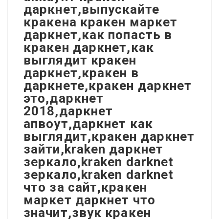
даркнет,выпускайте
кракена кракен маркет
даркнет,как попасть в
кракен даркнет,как
выглядит кракен
даркнет,кракен в
даркнете,кракен даркнет
это,даркнет
2018,даркнет
апвоут,даркнет как
выглядит,кракен даркнет
зайти,kraken даркнет
зеркало,kraken darknet
зеркало,kraken darknet
что за сайт,кракен
маркет даркнет что
значит,звук кракен