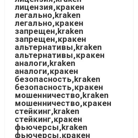
лицензия,кракен
легально,kraken
легально,кракен
запрещен,kraken
запрещен,кракен
альтернативы,kraken
альтернативы,кракен
аналоги,kraken
аналоги,кракен
безопасность,kraken
безопасность,кракен
мошенничество,kraken
мошенничество,кракен
стейкинг,kraken
стейкинг,кракен
фьючерсы,kraken
фьючерсы,кракен