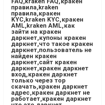
FAQ,kraken FAQ,кракен
правила,kraken
правила,кракен
KYC,kraken KYC,кракен
AML,kraken AML,как
зайти на кракен
даркнет,купоны кракен
даркнет,что такое кракен
даркнет,пользователь не
найден кракен
даркнет,сайт кракен
даркнет,кракен даркнет
вход,кракен даркнет
только через тор
скачать,кракен даркнет
адрес,кракен даркнет не
работает,кракен даркнет
что это,даркнет