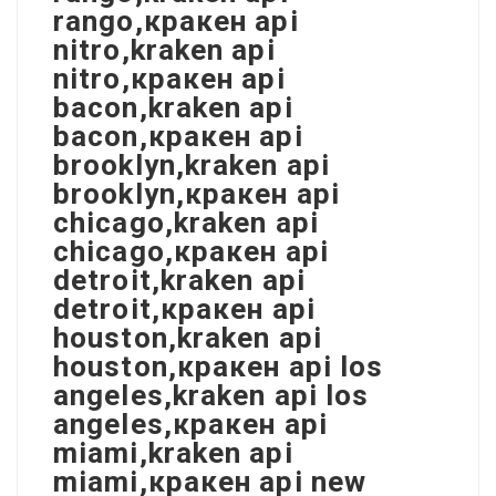
rango,кракен api
nitro,kraken api
nitro,кракен api
bacon,kraken api
bacon,кракен api
brooklyn,kraken api
brooklyn,кракен api
chicago,kraken api
chicago,кракен api
detroit,kraken api
detroit,кракен api
houston,kraken api
houston,кракен api los
angeles,kraken api los
angeles,кракен api
miami,kraken api
miami,кракен api new