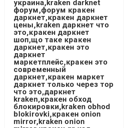
украина,kraken darknet
форум,форум кракен
даркнет,кракен даркнет
цены,kraken даркнет что
это,кракен даркнет
шоп,що таке кракен
даркнет,кракен это
даркнет
маркетплейс,кракен это
современный
даркнет,кракен маркет
даркнет только через тор
что это,даркнет
kraken,кракен обход
блокировки,kraken obhod
blokirovki,кракен onion
mirror,kraken onion