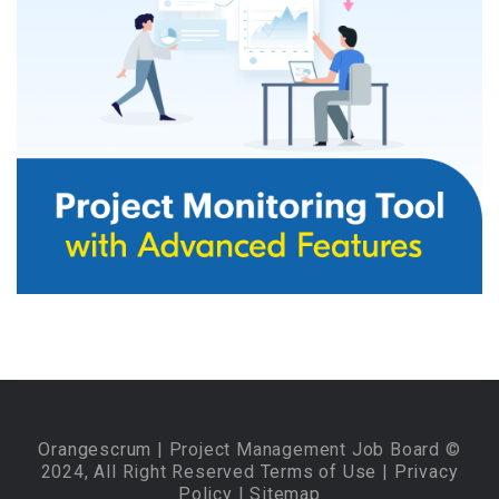
Orangescrum
| Project Management Job Board ©
2024, All Right Reserved
Terms of Use
|
Privacy
Policy
|
Sitemap