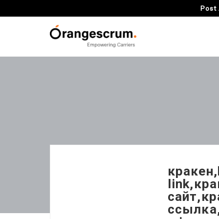
Post 
кракен,
link,кр
сайт,кр
ссылка,