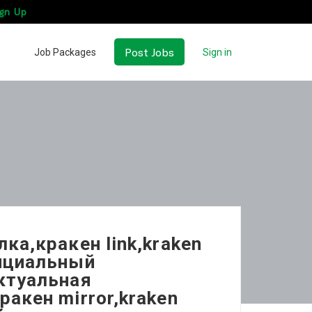
gn Up
Post Jobs
Job Packages
Sign in
ка,кракен link,kraken
фициальный
актуальная
ракен mirror,kraken