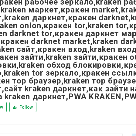
кракен рабочее зеркало,kraken р
kraken маркет,кракен market,kra
,kraken даркнет,кракен darknet,k
raken onion,кракен tor,kraken tor,
ken darknet tor,кракен даркнет ма
кракен darknet market,kraken dar
aken сайт,кракен вход,kraken вход
ракен зайти,kraken зайти,кракен 
вки,kraken обход блокировки,кра
,kraken tor зеркало,кракен ссылк
кен тор браузер,kraken тор брауз
,сайт kraken даркнет,как зайти 
а kraken даркнет,PWA KRAKEN,P
ew
Follow