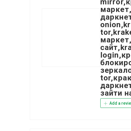
mirror,
маркет,
даркнет
onion,k
tor,kra
маркет,
сайт,kr
login,к
блокиро
зеркало
tor,кра
даркнет
зайти н
Add a revi