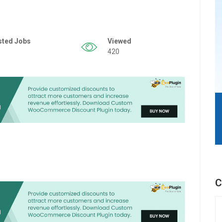
sted Jobs
Viewed
420
C