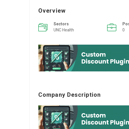
Overview
Sectors
Po
UNC Health
0
Company Description