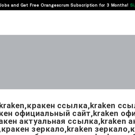
Jobs and Get Free Orangescrum Subscription for 3 Months!
Si
kraken,кракен ссылка,kraken ссыл
акен официальный сайт,kraken о
акен актуальная ссылка,kraken 
кракен зеркало,kraken зеркало,к