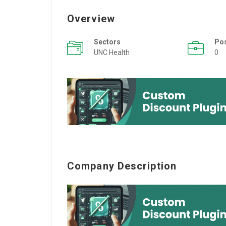
Overview
Sectors
Po
UNC Health
0
Company Description