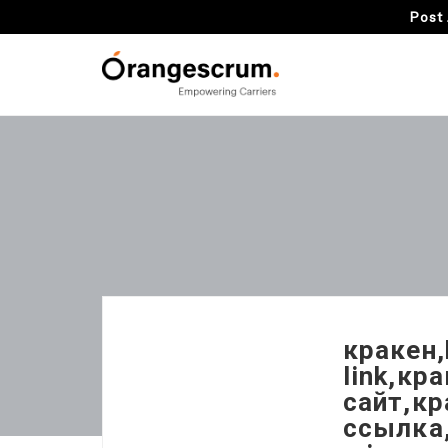
Post 
кракен,
link,кр
сайт,кр
ссылка,