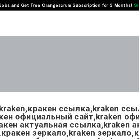
Jobs and Get Free Orangescrum Subscription for 3 Months!
Si
kraken,кракен ссылка,kraken ссыл
акен официальный сайт,kraken о
акен актуальная ссылка,kraken 
кракен зеркало,kraken зеркало,к