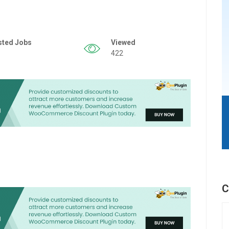
sted Jobs
Viewed
422
C