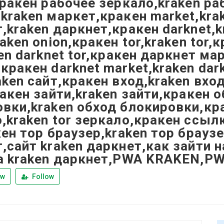
кракен рабочее зеркало,kraken р
kraken маркет,кракен market,kra
,kraken даркнет,кракен darknet,k
raken onion,кракен tor,kraken tor,
ken darknet tor,кракен даркнет ма
кракен darknet market,kraken dar
aken сайт,кракен вход,kraken вход
ракен зайти,kraken зайти,кракен 
вки,kraken обход блокировки,кра
,kraken tor зеркало,кракен ссылк
кен тор браузер,kraken тор брауз
,сайт kraken даркнет,как зайти 
а kraken даркнет,PWA KRAKEN,P
ew
Follow