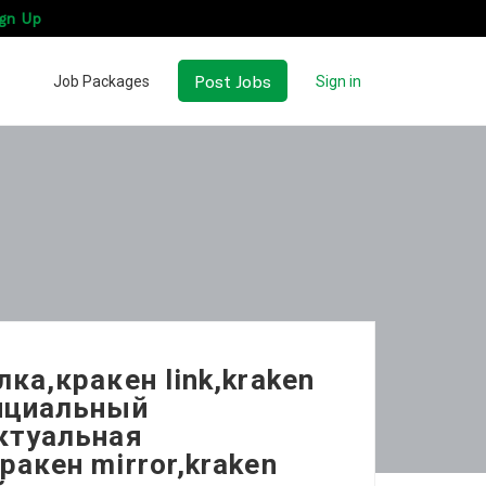
gn Up
Post Jobs
Job Packages
Sign in
ка,кракен link,kraken
фициальный
актуальная
ракен mirror,kraken