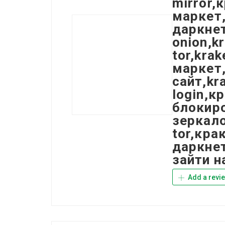
mirror,
маркет,
даркнет
onion,k
tor,kra
маркет,
сайт,kr
login,к
блокиро
зеркало
tor,кра
даркнет
зайти н
Add a revi