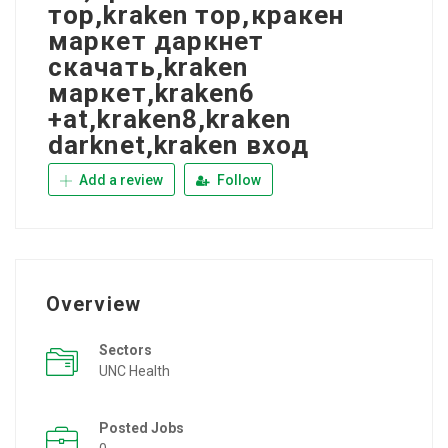
тор,kraken тор,кракен
маркет даркнет
скачать,kraken
маркет,kraken6
+at,kraken8,kraken
darknet,kraken вход
Add a review
Follow
Overview
Sectors
UNC Health
Posted Jobs