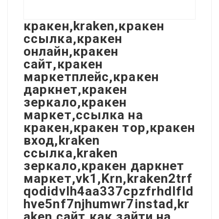
кракен,kraken,кракен
ссылка,кракен
онлайн,кракен
сайт,кракен
маркетплейс,кракен
даркнет,кракен
зеркало,кракен
маркет,ссылка на
кракен,кракен тор,кракен
вход,kraken
ссылка,kraken
зеркало,кракен даркнет
маркет,vk1,Krn,kraken2trf
qodidvlh4aa337cpzfrhdlfld
hve5nf7njhumwr7instad,kr
aken сайт,как зайти на