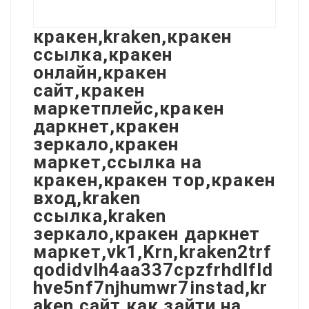
кракен,kraken,кракен
ссылка,кракен
онлайн,кракен
сайт,кракен
маркетплейс,кракен
даркнет,кракен
зеркало,кракен
маркет,ссылка на
кракен,кракен тор,кракен
вход,kraken
ссылка,kraken
зеркало,кракен даркнет
маркет,vk1,Krn,kraken2trf
qodidvlh4aa337cpzfrhdlfld
hve5nf7njhumwr7instad,kr
aken сайт,как зайти на