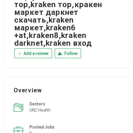
тор,kraken тор,кракен
маркет даркнет
скачать,kraken
маркет,kraken6
+at,kraken8,kraken
darknet,kraken вход
Add a review
Follow
Overview
Sectors
UNC Health
Posted Jobs