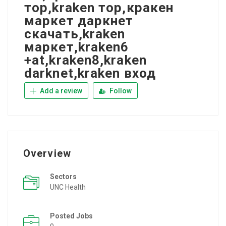
тор,kraken тор,кракен
маркет даркнет
скачать,kraken
маркет,kraken6
+at,kraken8,kraken
darknet,kraken вход
Add a review
Follow
Overview
Sectors
UNC Health
Posted Jobs