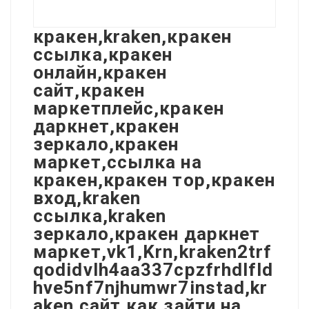
кракен,kraken,кракен
ссылка,кракен
онлайн,кракен
сайт,кракен
маркетплейс,кракен
даркнет,кракен
зеркало,кракен
маркет,ссылка на
кракен,кракен тор,кракен
вход,kraken
ссылка,kraken
зеркало,кракен даркнет
маркет,vk1,Krn,kraken2trf
qodidvlh4aa337cpzfrhdlfld
hve5nf7njhumwr7instad,kr
aken сайт,как зайти на