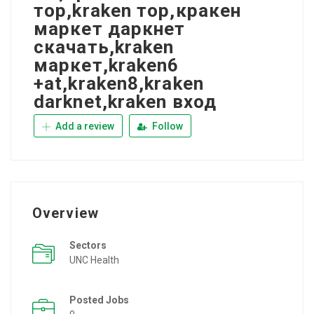
тор,kraken тор,кракен
маркет даркнет
скачать,kraken
маркет,kraken6
+at,kraken8,kraken
darknet,kraken вход
Add a review
Follow
Overview
Sectors
UNC Health
Posted Jobs