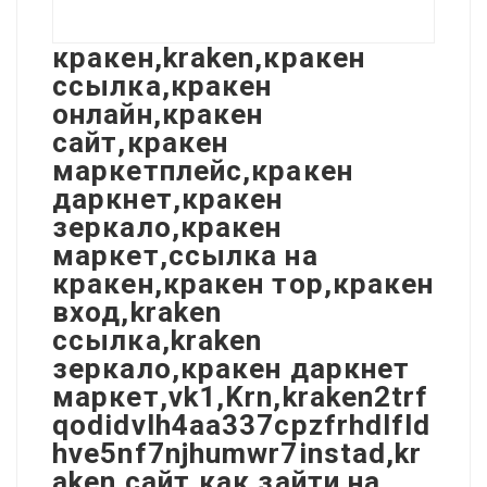
кракен,kraken,кракен
ссылка,кракен
онлайн,кракен
сайт,кракен
маркетплейс,кракен
даркнет,кракен
зеркало,кракен
маркет,ссылка на
кракен,кракен тор,кракен
вход,kraken
ссылка,kraken
зеркало,кракен даркнет
маркет,vk1,Krn,kraken2trf
qodidvlh4aa337cpzfrhdlfld
hve5nf7njhumwr7instad,kr
aken сайт,как зайти на