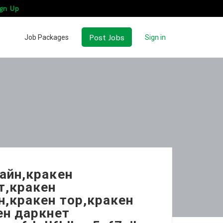
gn Up
Post Jobs
Job Packages
Sign in
лайн,кракен
т,кракен
н,кракен тор,кракен
ен даркнет