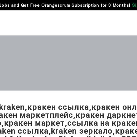
Jobs and Get Free Orangescrum Subscription for 3 Months!
Si
kraken,кракен ссылка,кракен он
акен маркетплейс,кракен даркне
,кракен маркет,ссылка на краке
aken ссылка,kraken зеркало,крак