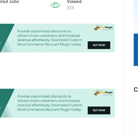
sted Jobs
Viewed
111
C