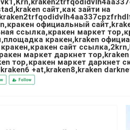
vk1,Krn,kraken2trfqodidvlh4aa337
tad,kraken сайт,как зайти на
kraken2trfqodidvlh4aa337cpzfrhdl
on,кракен официальный сайт,krak
ная ссылка,кракен маркет тор,к
я,площадка кракен,kraken офици
кракен,кракен сайт ссылка,2krn,
ракен маркет даркнет тор,kraken
ken тор,кракен маркет даркнет с
kraken6 +at,kraken8,kraken darkne
ew
Follow