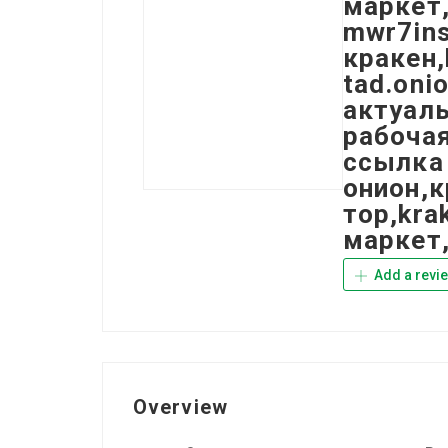
маркет,
mwr7ins
кракен,
tad.oni
актуаль
рабоча
ссылка 
онион,к
тор,kra
маркет,
Add a revi
Overview