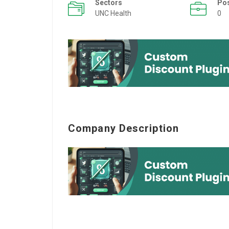
Sectors
Po
UNC Health
0
Company Description