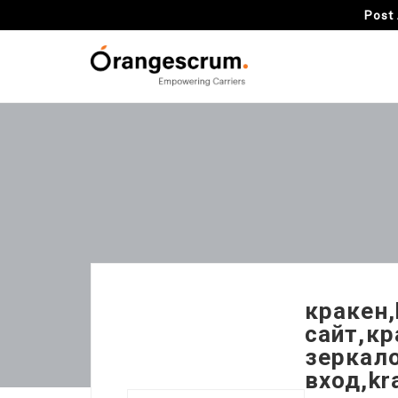
Post 
кракен,
сайт,кр
зеркало
вход,kr