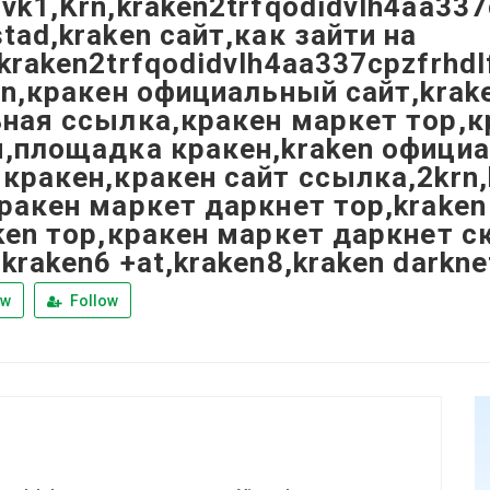
vk1,Krn,kraken2trfqodidvlh4aa337
tad,kraken сайт,как зайти на
kraken2trfqodidvlh4aa337cpzfrhdl
on,кракен официальный сайт,krak
ная ссылка,кракен маркет тор,к
я,площадка кракен,kraken офици
кракен,кракен сайт ссылка,2krn,
ракен маркет даркнет тор,kraken
ken тор,кракен маркет даркнет с
kraken6 +at,kraken8,kraken darkne
ew
Follow