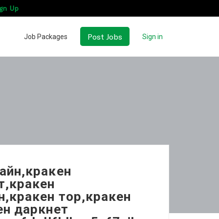
gn Up
Post Jobs
Job Packages
Sign in
лайн,кракен
т,кракен
н,кракен тор,кракен
ен даркнет