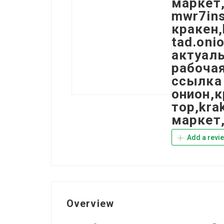
маркет,
mwr7ins
кракен,
tad.oni
актуаль
рабоча
ссылка 
онион,к
тор,kra
маркет,
Add a revi
Overview