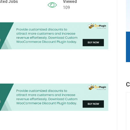
sted Jobs
Viewed
109
C