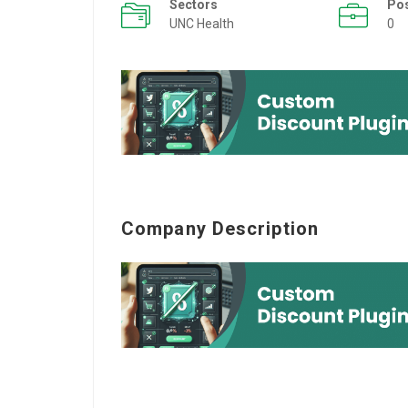
Sectors
Po
UNC Health
0
Company Description