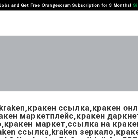
Jobs and Get Free Orangescrum Subscription for 3 Months!
Si
kraken,кракен ссылка,кракен он
акен маркетплейс,кракен даркне
,кракен маркет,ссылка на краке
aken ссылка,kraken зеркало,крак