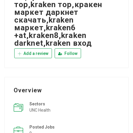
тор,kraken тор,кракен
маркет даркнет
скачать,kraken
маркет,kraken6
+at,kraken8,kraken
darknet,kraken вход
Add a review
Follow
Overview
Sectors
UNC Health
Posted Jobs