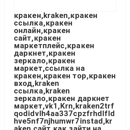
кракен,kraken,кракен
ссылка,кракен
онлайн,кракен
сайт,кракен
маркетплейс,кракен
даркнет,кракен
зеркало,кракен
маркет,ссылка на
кракен,кракен тор,кракен
вход,kraken
ссылка,kraken
зеркало,кракен даркнет
маркет,vk1,Krn,kraken2trf
qodidvlh4aa337cpzfrhdlfld
hve5nf7njhumwr7instad,kr
aken сайт,как зайти на